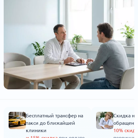
Бесплатный трансфер на
Скидка на
такси до ближайшей
обращени
клиники
10% скид
и 15% скидка
при оплате
первичны