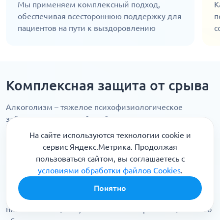
Мы применяем комплексный подход,
К
обеспечивая всестороннюю поддержку для
п
пациентов на пути к выздоровлению
с
Комплексная защита от срыва
Алкоголизм – тяжелое психофизиологическое
заболевание с важной особенностью: предпосылки к
нему формируются еще задолго до начала активного
На сайте используются технологии cookie и
злоупотребления.
сервис Яндекс.Метрика. Продолжая
пользоваться сайтом, вы соглашаетесь с
Так, пациент может употреблять алкоголь в качестве
условиями обработки файлов Cookies
.
успокоительного при низкой стрессоустойчивости,
«запивать» им болезненные переживания и
Понятно
воспоминания, использовать в качестве «допинга» при
низкой самооценке, комплексах и страхах социального