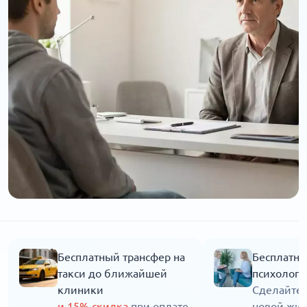
Бесплатный трансфер на
Бесплатна
такси до ближайшей
психолога
клиники
Сделайте 
и 15% скидка
при оплате
новой жиз