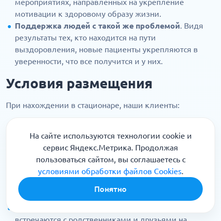
мероприятиях, направленных на укрепление
мотивации к здоровому образу жизни.
Поддержка людей с такой же проблемой
. Видя
результаты тех, кто находится на пути
выздоровления, новые пациенты укрепляются в
уверенности, что все получится и у них.
Условия размещения
При нахождении в стационаре, наши клиенты:
Живут в индивидуальных или общих комфортных
На сайте используются технологии cookie и
палатах
сервис Яндекс.Метрика. Продолжая
Получают сбалансированное трехразовое питание
пользоваться сайтом, вы соглашаетесь с
Имеют доступ к тренажерному залу и комнатам
условиями обработки файлов Cookies
.
отдыха
Могут выходить на прогулки по благоустроенной
Понятно
территории центра
По согласованию с лечащим специалистом
встречаются с родственниками и друзьями на