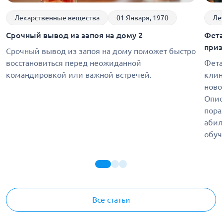
Лекарственные вещества
01 Января, 1970
Ле
Срочный вывод из запоя на дому 2
Фета
при
Срочный вывод из запоя на дому поможет быстро
восстановиться перед неожиданной
Фета
командировкой или важной встречей.
клин
ново
Опис
пора
абил
обуч
Все статьи