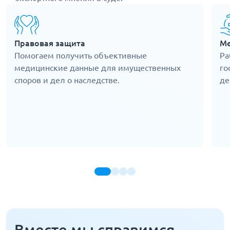
Правовая защита
Ме
Помогаем получить объективные
Ра
медицинские данные для имущественных
го
споров и дел о наследстве.
де
Вместе мы справимся