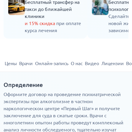
Бесплатный трансфер на
Бесплатна
такси до ближайшей
психолога
клиники
Сделайте 
и 15% скидка
при оплате
новой жиз
курса лечения
зависимос
Цены
Врачи
Онлайн-запись
О нас
Видео
Лицензии
Во
Определение
Оформите договор на проведение психиатрической
экспертизы при алкоголизме в частном
наркологическом центре «Первый Шаг» и получите
заключение для суда в сжатые сроки. Врачи с
многолетним опытом работы проведут комплексный
анализ личности обследуемого, тщательно изучат