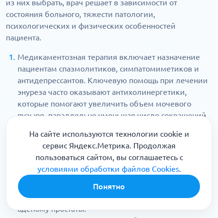
из них выбрать, врач решает в зависимости от
состояния больного, тяжести патологии,
психологических и физических особенностей
пациента.
Медикаментозная терапия включает назначение
пациентам спазмолитиков, симпатомиметиков и
антидепрессантов. Ключевую помощь при лечении
энуреза часто оказывают антихолинергетики,
которые помогают увеличить объем мочевого
пузыря, параллельно уменьшая число сокращений
мышечного слоя.
На сайте используются технологии cookie и
Когда медикаментозное лечение оказывается
сервис Яндекс.Метрика. Продолжая
бессильно, врачи назначают хирургическую
пользоваться сайтом, вы соглашаетесь с
операцию. Предусмотрено использование щадящих
условиями обработки файлов Cookies
.
малоинвазивных методов. Параллельно удается
устранить патологии, которые приводят к
Понятно
недержанию, например, опущение матки или
аденому простаты.