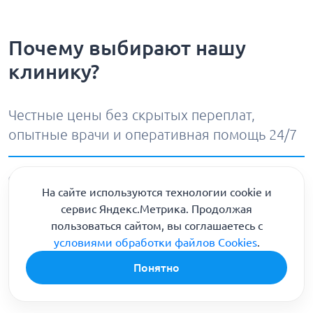
Почему выбирают нашу
клинику?
Честные цены без скрытых переплат,
опытные врачи и оперативная помощь 24/7
✅ Строгая анонимность и уважение к
На сайте используются технологии cookie и
каждому пациенту
сервис Яндекс.Метрика. Продолжая
📞
8 (800) 301-90-04
пользоваться сайтом, вы соглашаетесь с
🚑 Круглосуточный выезд бригады в Москве
условиями обработки файлов Cookies
.
Понятно
51