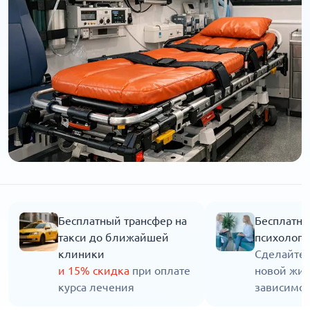
Бесплатный трансфер на
Бесплатна
такси до ближайшей
психолога
клиники
Сделайте 
и 15% скидка
при оплате
новой жиз
курса лечения
зависимос