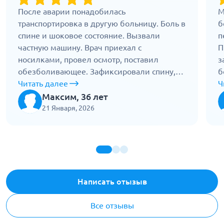
После аварии понадобилась
М
транспортировка в другую больницу. Боль в
б
спине и шоковое состояние. Вызвали
п
частную машину. Врач приехал с
П
носилками, провел осмотр, поставил
з
обезболивающее. Зафиксировали спину,
б
давление контролировали всю дорогу.
Читать далее
п
Ч
Привезли без задержек, передали в
п
Максим, 36 лет
приемное. Не трясли, не нервничали. Все
т
21 Января, 2026
спокойно, без паники. Видно, что опыт
ш
большой.
Написать отызыв
Все отзывы