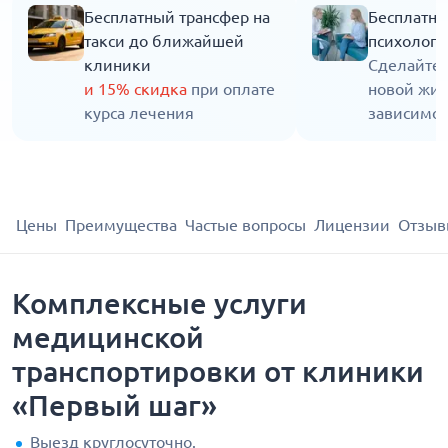
Бесплатный трансфер на
Бесплатна
такси до ближайшей
психолога
клиники
Сделайте 
и 15% скидка
при оплате
новой жиз
курса лечения
зависимос
Цены
Преимущества
Частые вопросы
Лицензии
Отзыв
Комплексные услуги
медицинской
транспортировки от клиники
«Первый шаг»
Выезд круглосуточно.