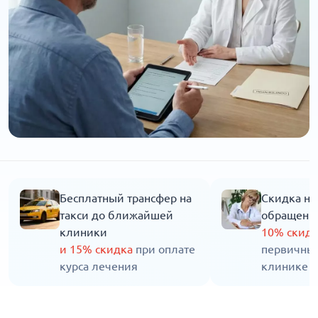
Бесплатный трансфер на
Скидка на
такси до ближайшей
обращени
клиники
10% скид
и 15% скидка
при оплате
первичны
курса лечения
клинике