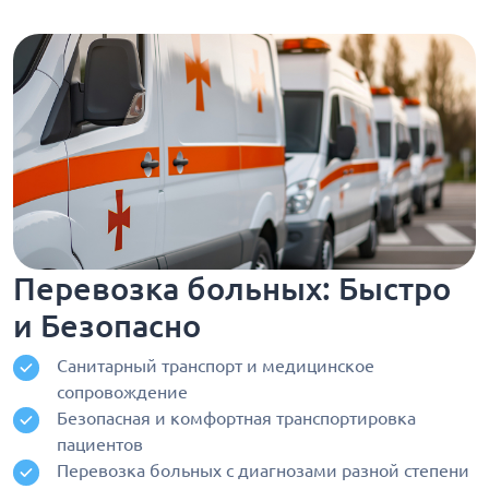
обращения.
беременности, тяжелых болезнях сердца и почек,
отеках неизвестной причины, аллергии на
препараты, высокой температуре или резком
ухудшении самочувствия. Врач сначала оценивает
риски.
Перевозка больных: Быстро
и Безопасно
Санитарный транспорт и медицинское
сопровождение
Безопасная и комфортная транспортировка
пациентов
Перевозка больных с диагнозами разной степени