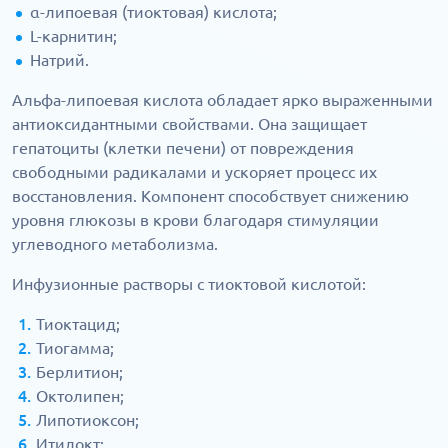
α-липоевая (тиоктовая) кислота;
L-карнитин;
Натрий.
Альфа-липоевая кислота обладает ярко выраженными
антиоксидантными свойствами. Она защищает
гепатоциты (клетки печени) от повреждения
свободными радикалами и ускоряет процесс их
восстановления. Компонент способствует снижению
уровня глюкозы в крови благодаря стимуляции
углеводного метаболизма.
Инфузионные растворы с тиоктовой кислотой:
Тиоктацид;
Тиогамма;
Берлитион;
Октолипен;
Липотиоксон;
Итилокт;