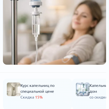
Курс капельниц по
Капельниц
специальной цене
дом
Скидка
15%
со скидко