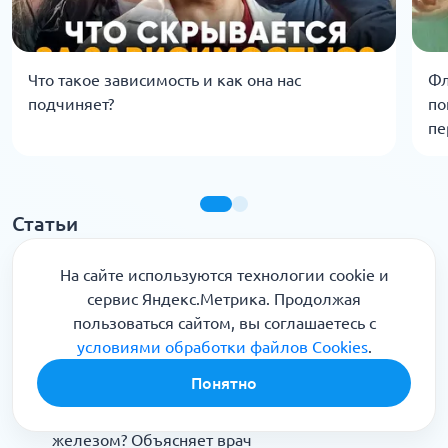
Что такое зависимость и как она нас
Фл
подчиняет?
по
пе
Статьи
Капельница «Золушка»: состав и применение.
На сайте используются технологии cookie и
Как антиоксиданты оздоравливают тело и
сервис Яндекс.Метрика. Продолжая
возвращают молодость? Объясняет врач
пользоваться сайтом, вы соглашаетесь с
Поможет ли Редуксин похудеть: мнение врача
условиями обработки файлов Cookies
.
Понятно
Железодефицитная анемия: симптомы,
причины, лечение. Помогут ли капельницы с
железом? Объясняет врач