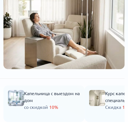
Капельница с выездом на
Курс капе
дом
специальн
со скидкой
10%
Скидка
1