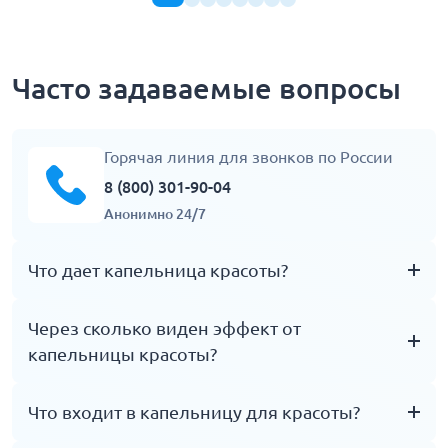
Часто задаваемые вопросы
Горячая линия для звонков по России
8 (800) 301-90-04
Анонимно 24/7
Что дает капельница красоты?
Это поддерживающая процедура, которая может
Через сколько виден эффект от
помочь при обезвоживании, усталости, дефицитах
капельницы красоты?
и тусклом внешнем виде кожи. Она не заменяет
лечение дерматологических заболеваний,
Некоторые отмечают улучшение самочувствия и
Что входит в капельницу для красоты?
косметологию и нормальный сон, но может быть
свежести кожи в первые дни, но результат зависит
частью комплексного ухода.