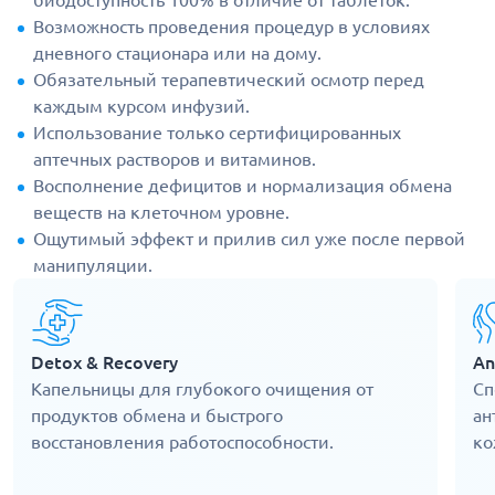
биодоступность 100% в отличие от таблеток.
Возможность проведения процедур в условиях
дневного стационара или на дому.
Обязательный терапевтический осмотр перед
каждым курсом инфузий.
Использование только сертифицированных
аптечных растворов и витаминов.
Восполнение дефицитов и нормализация обмена
веществ на клеточном уровне.
Ощутимый эффект и прилив сил уже после первой
манипуляции.
Detox & Recovery
An
Капельницы для глубокого очищения от
Сп
продуктов обмена и быстрого
ан
восстановления работоспособности.
ко