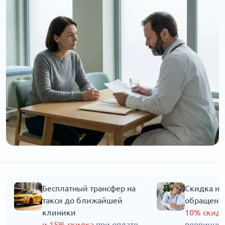
Бесплатный трансфер на
Скидка на
такси до ближайшей
обращени
клиники
10% скид
и 15% скидка
при оплате
первичны