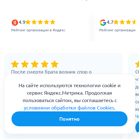
4.9
4.7
Рейтинг организации в Яндекс
Рейтинг организации 
После смерти брата возник спор о
О
наследстве. Нужно было доказать, что на
ч
На сайте используются технологии cookie и
момент составления завещания он был в
д
сервис Яндекс.Метрика. Продолжая
адекватном состоянии. Назначили
в
пользоваться сайтом, вы соглашаетесь с
посмертную экспертизу. Специалисты
с
условиями обработки файлов Cookies
.
внимательно изучили все медицинские
ю
документы, опросили свидетелей, дали
Читать далее
п
Ч
Понятно
аргументированное заключение. Благодаря
О
Людмила, 54 года
их работе истина была установлена. Очень
т
17 Ноября, 2025
профессиональный и аккуратный подход.
с